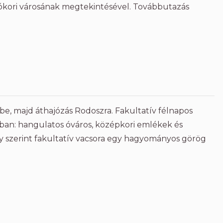
 ókori városának megtekintésével. Továbbutazás
őbe, majd áthajózás Rodoszra. Fakultatív félnapos
ban: hangulatos óváros, középkori emlékek és
y szerint fakultatív vacsora egy hagyományos görög