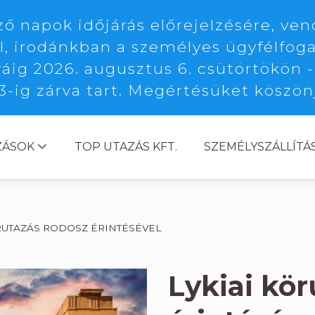
 napok időjárás előrejelzésére, ven
l, irodánkban a személyes ügyfélfoga
ráig 2026. augusztus 6. csütörtökön -
3-ig zárva tart. Megértésüket köszö
ZÁSOK
TOP UTAZÁS KFT.
SZEMÉLYSZÁLLÍTÁ
ÖRUTAZÁS RODOSZ ÉRINTÉSÉVEL
Lykiai kö