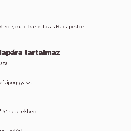
lőtérre, majd hazautazás Budapestre.
lapára tartalmaz
ssza
 kézipoggyászt
4* 5* hotelekben
nvezetést