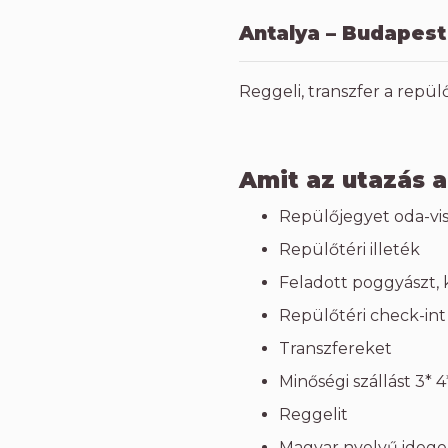
Antalya – Budapest
Reggeli, transzfer a repü
Amit az utazás a
Repülőjegyet oda-vi
Repülőtéri illeték
Feladott poggyászt,
Repülőtéri check-int
Transzfereket
Minőségi szállást 3* 
Reggelit
Magyar nyelvű idege