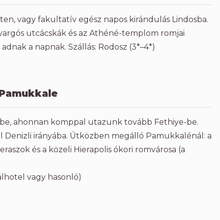
ten, vagy fakultatív egész napos kirándulás Lindosba.
nyargós utcácskák és az Athéné-templom romjai
 adnak a napnak. Szállás: Rodosz (3*–4*)
– Pamukkale
ötőbe, ahonnan komppal utazunk tovább Fethiye-be.
 Denizli irányába. Útközben megálló Pamukkalénál: a
raszok és a közeli Hierapolis ókori romvárosa (a
lhotel vagy hasonló)