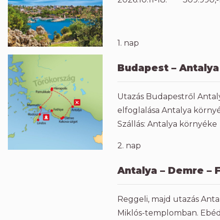
1. nap
Budapest – Antalya
Utazás Budapestről Antalyá
elfoglalása Antalya körny
Szállás: Antalya környéke
2. nap
Antalya – Demre – 
Reggeli, majd utazás Ant
Miklós-templomban. Ebéd 