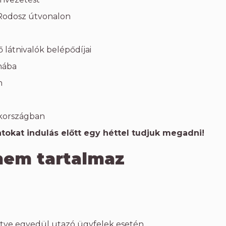
Rodosz útvonalon
látnivalók belépődíjai
nába
n
ökországban
tokat indulás előtt egy héttel tudjuk megadni!
nem tartalmaz
letve egyedül utazó ügyfelek esetén