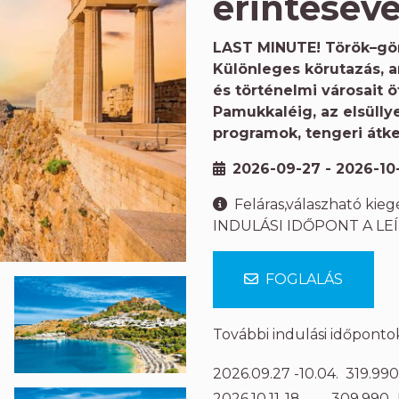
érintéséve
LAST MINUTE! Török–gö
Különleges körutazás, 
és történelmi városait 
Pamukkaléig, az elsülly
programok, tengeri átke
2026-09-27 - 2026-10
Feláras,válaszható kie
INDULÁSI IDŐPONT A LE
FOGLALÁS
További indulási időponto
2026.09.27 -10.04. 319.990
2026.10.11-18. 309.990,-