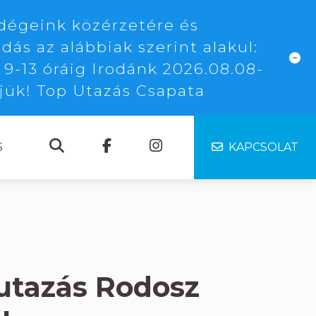
dégeink közérzetére és
dás az alábbiak szerint alakul:
 9-13 óráig Irodánk 2026.08.08-
njük! Top Utazás Csapata
S
KAPCSOLAT
rutazás Rodosz