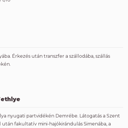
ba. Érkezés után transzfer a szállodába, szállás
ékén.
Fethiye
alya nyugati partvidékén Demrébe. Látogatás a Szent
után fakultatív mini-hajókirándulás Simenába, a