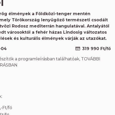
l
rög élmények a Földközi-tenger mentén
amely Törökország lenyűgöző természeti csodáit
ötvözi Rodosz mediterrán hangulatával. Antalyától
edt városoktól a fehér házas Lindosig változatos
lések és kulturális élmények várják az utazókat.
-04
319 990 Ft/fő
gészítők a programleírásban találhatóak, TOVÁBBI
ÍRÁSBAN
k:
,-Ft/fő
Ft/fő