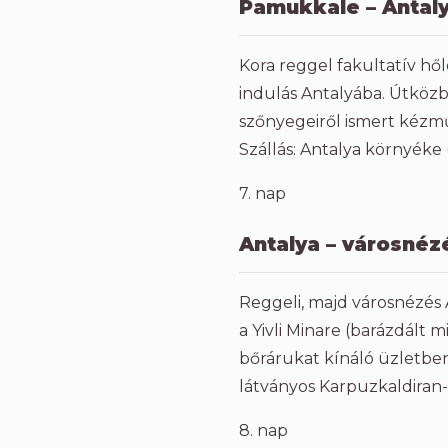
Pamukkale – Antal
Kora reggel fakultatív hő
indulás Antalyába. Útközb
szőnyegeiről ismert kézm
Szállás: Antalya környéke 
7. nap
Antalya – városnéz
Reggeli, majd városnézés A
a Yivli Minare (barázdált
bőrárukat kínáló üzletben
látványos Karpuzkaldiran-v
8. nap