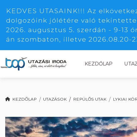
KEDVES UTASAINK!!! Az elkövetkező
dolgozóink jólétére való tekintette
2026. augusztus 5. szerdán - 9-13 ó
án szombaton, illetve 2026.08.20-2
KEZDŐLAP
UTA
KEZDŐLAP
UTAZÁSOK
/
REPÜLŐS UTAK
LYKIAI K