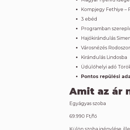
Kompjegy Fethiye – 
3 ebéd
Programban szereplő 
Hajókirándulás Sime
Városnézés Rodoszo
Kirándulás Lindosba
Üdülőhelyi adó Tör
Pontos repülési ada
Amit az ár 
Egyágyas szoba
69.990 Ft/fő
Külön szoba igénylése, il