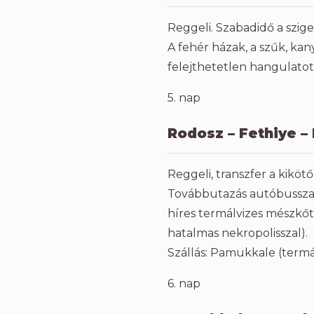
Reggeli. Szabadidő a szige
A fehér házak, a szűk, ka
felejthetetlen hangulatot
5. nap
Rodosz – Fethiye 
Reggeli, transzfer a kik
Továbbutazás autóbusszal
híres termálvizes mészkőte
hatalmas nekropolisszal).
Szállás: Pamukkale (termá
6. nap