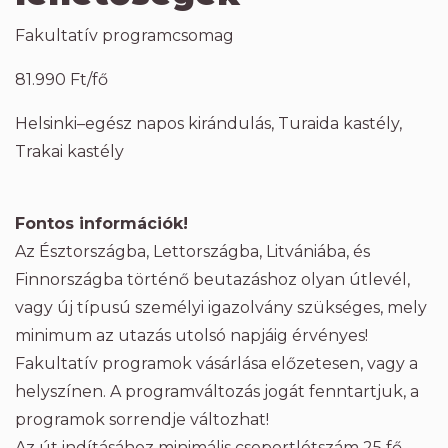
Fakultatív programcsomag
81.990 Ft/fő
Helsinki–egész napos kirándulás, Turaida kastély,
Trakai kastély
Fontos információk!
Az Észtországba, Lettországba, Litvániába, és
Finnországba történő beutazáshoz olyan útlevél,
vagy új típusú személyi igazolvány szükséges, mely
minimum az utazás utolsó napjáig érvényes!
Fakultatív programok vásárlása előzetesen, vagy a
helyszínen. A programváltozás jogát fenntartjuk, a
programok sorrendje változhat!
Az út indításához minimális csoportlétszám 25 fő