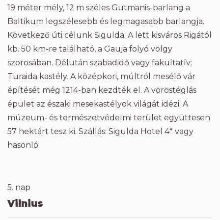
19 méter mély, 12 m széles Gutmanis-barlang a
Baltikum legszélesebb és legmagasabb barlangja.
Következő úti célunk Sigulda. A lett kisváros Rigától
kb. 50 km-re található, a Gauja folyó völgy
szorosában. Délután szabadidő vagy fakultatív:
Turaida kastély. A középkori, múltról mesélő vár
építését még 1214-ban kezdték el. A vöröstéglás
épület az északi mesekastélyok világát idézi. A
múzeum- és természetvédelmi terület együttesen
57 hektárt tesz ki. Szállás: Sigulda Hotel 4* vagy
hasonló.
5. nap
Vilnius