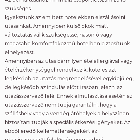
szükséges!
Igyekszünk az említett hotelekben elszállásolni
utasainkat. Amennyiben külső okok miatt
változtatás válik szükségessé, hasonló vagy
magasabb komfortfokozatú hotelben biztosítunk
elhelyezést.
Amennyiben az utas bármilyen ételallergiával vagy
ételérzékenységgel rendelkezik, köteles azt
legkésőbb az utazás megrendelésével egyidejűleg,
de legkésőbb az indulás előtt írásban jelezni az
utazásszervező felé. Ennek elmulasztása esetén az
utazásszervező nem tudja garantálni, hogy a
szálláshely vagy a vendéglátóhelyek a helyszínen
biztosítani tudják a speciális étkezési igényeket. Az
ebből eredő kellemetlenségekért az
utazásszervezőt felelősség nem terheli.