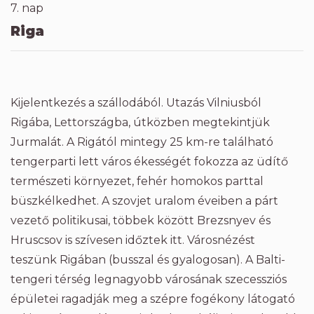
7. nap
Riga
Kijelentkezés a szállodából. Utazás Vilniusból
Rigába, Lettországba, útközben megtekintjük
Jurmalát. A Rigától mintegy 25 km-re található
tengerparti lett város ékességét fokozza az üdítő
természeti környezet, fehér homokos parttal
büszkélkedhet. A szovjet uralom éveiben a párt
vezető politikusai, többek között Brezsnyev és
Hruscsov is szívesen időztek itt. Városnézést
teszünk Rigában (busszal és gyalogosan). A Balti-
tengeri térség legnagyobb városának szecessziós
épületei ragadják meg a szépre fogékony látogató