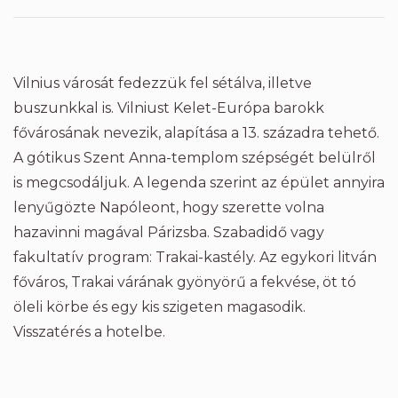
Vilnius városát fedezzük fel sétálva, illetve
buszunkkal is. Vilniust Kelet-Európa barokk
fővárosának nevezik, alapítása a 13. századra tehető.
A gótikus Szent Anna-templom szépségét belülről
is megcsodáljuk. A legenda szerint az épület annyira
lenyűgözte Napóleont, hogy szerette volna
hazavinni magával Párizsba. Szabadidő vagy
fakultatív program: Trakai-kastély. Az egykori litván
főváros, Trakai várának gyönyörű a fekvése, öt tó
öleli körbe és egy kis szigeten magasodik.
Visszatérés a hotelbe.