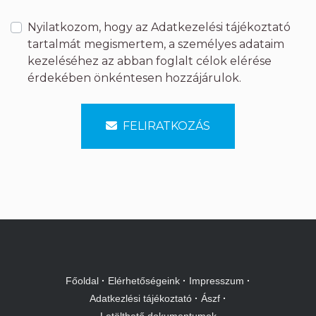
Nyilatkozom, hogy az
Adatkezelési tájékoztató
tartalmát megismertem, a személyes adataim
kezeléséhez az abban foglalt célok elérése
érdekében önkéntesen hozzájárulok.
FELIRATKOZÁS
Főoldal
·
Elérhetőségeink
·
Impresszum
·
Adatkezlési tájékoztató
·
Ászf
·
Letölthető dokumentumok