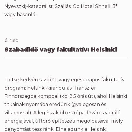
Nyevszkij-katedrálist. Szállás: Go Hotel Shnelli 3*
vagy hasonló.
3. nap
Szabadidő vagy fakultatív: Helsinki
Töltse kedvére az időt, vagy egész napos fakultatív
program: Helsinki-kirándulás. Transzfer
Finnországba komppal (kb. 2,5 órás út), ahol Helsinki
titkainak nyomába eredünk (gyalogosan és
villamossal). A legészakibb európai főváros vibráló
energiájával, úttörő építészeti megoldásaival mély
benyomást tesz ránk. Elhaladunk a Helsinki