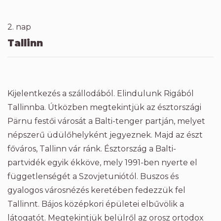
2. nap
Tallinn
Kijelentkezés a szállodából. Elindulunk Rigából
Tallinnba. Útközben megtekintjük az észtországi
Pärnu festői városát a Balti-tenger partján, melyet
népszerű üdülőhelyként jegyeznek. Majd az észt
főváros, Tallinn vár ránk. Észtország a Balti-
partvidék egyik ékköve, mely 1991-ben nyerte el
függetlenségét a Szovjetuniótól. Buszos és
gyalogos városnézés keretében fedezzük fel
Tallinnt. Bájos középkori épületei elbűvölik a
látogatót. Megtekintjük belülről az orosz ortodox