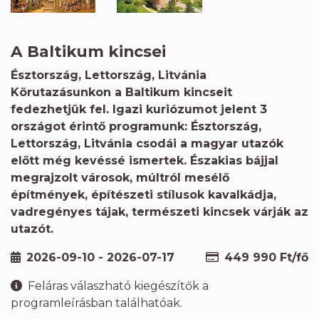
A Baltikum kincsei
Észtország, Lettország, Litvánia
Körutazásunkon a Baltikum kincseit
fedezhetjük fel. Igazi kuriózumot jelent 3
országot érintő programunk: Észtország,
Lettország, Litvánia csodái a magyar utazók
előtt még kevéssé ismertek. Északias bájjal
megrajzolt városok, múltról mesélő
építmények, építészeti stílusok kavalkádja,
vadregényes tájak, természeti kincsek várják az
utazót.
2026-09-10 - 2026-07-17
449 990 Ft/fő
Feláras válaszható kiegészítők a
programleírásban találhatóak.