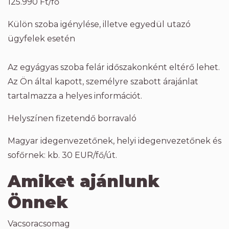
125.990 Ft/fő
Külön szoba igénylése, illetve egyedül utazó
ügyfelek esetén
Az egyágyas szoba felár időszakonként eltérő lehet.
Az Ön által kapott, személyre szabott árajánlat
tartalmazza a helyes információt.
Helyszínen fizetendő borravaló
Magyar idegenvezetőnek, helyi idegenvezetőnek és
sofőrnek: kb. 30 EUR/fő/út.
Amiket ajánlunk
Önnek
Vacsoracsomag