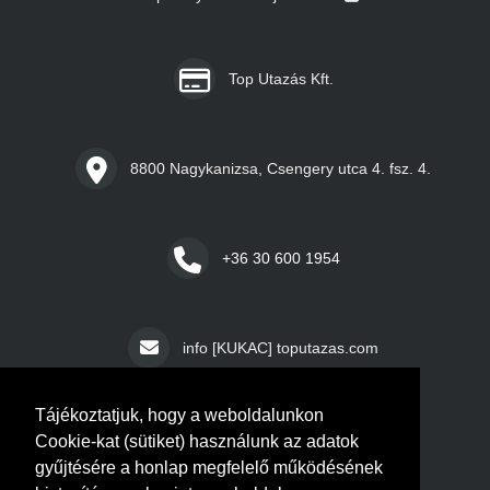
Top Utazás Kft.
8800 Nagykanizsa, Csengery utca 4. fsz. 4.
+36 30 600 1954
info [KUKAC] toputazas.com
Tájékoztatjuk, hogy a weboldalunkon
Nyitvatartás
Cookie-kat (sütiket) használunk az adatok
gyűjtésére a honlap megfelelő működésének
Hétfő – ZÁRVA