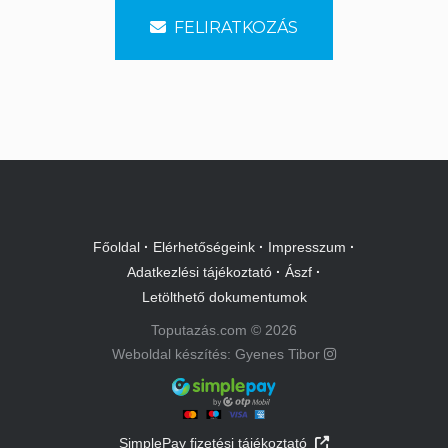
FELIRATKOZÁS
Főoldal
·
Elérhetőségeink
·
Impresszum
·
Adatkezlési tájékoztató
·
Ászf
·
Letölthető dokumentumok
Toputazás.com © 2026
Weboldal készítés: Gyenes Tibor
SimplePay fizetési tájékoztató