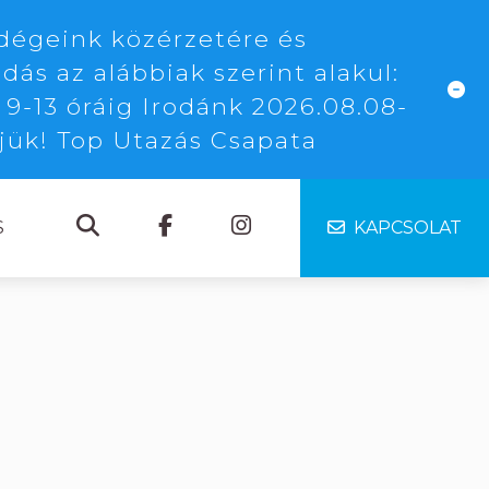
dégeink közérzetére és
dás az alábbiak szerint alakul:
 9-13 óráig Irodánk 2026.08.08-
njük! Top Utazás Csapata
S
KAPCSOLAT