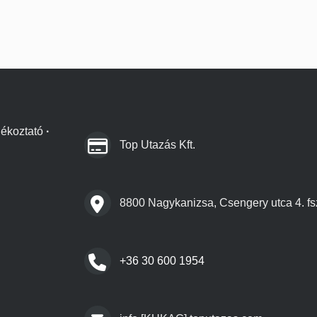
jékoztató
·
Top Utazás Kft.
8800 Nagykanizsa, Csengery utca 4. fsz
+36 30 600 1954