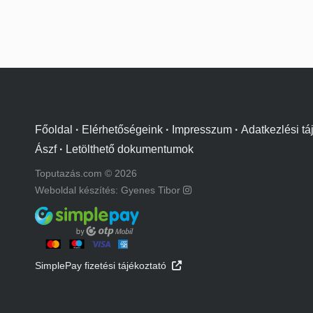
Főoldal
·
Elérhetőségeink
·
Impresszum
·
Adatkezlési tá
Ászf
·
Letölthető dokumentumok
Toputazás.com © 2026
Weboldal készítés: Gyenes Tibor
SimplePay fizetési tájékoztató