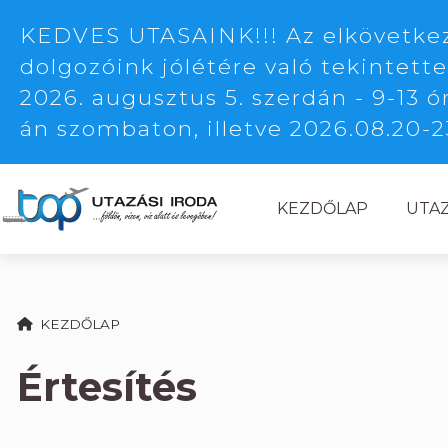
KEDVES UTASAINK!!! Az elkövetkező
dolgozóink jólétére való tekintette
2026. augusztus 5. szerdán - 9-13 ó
án szombaton, illetve 2026.08.20-2
KEZDŐLAP
UTA
KEZDŐLAP
Értesítés