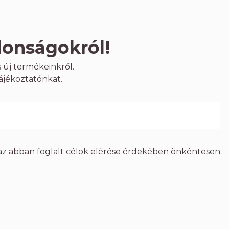
donságokról!
 új termékeinkről.
ájékoztatónkat.
az abban foglalt célok elérése érdekében önkéntesen