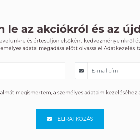
 le az akciókról és az új
rlevelünkre és értesüljön elsőként kedvezményeinkről és
zemélyes adatai megadása előtt olvassa el
Adatkezelési t
talmát megismertem, a személyes adataim kezeléséhez 
FELIRATKOZÁS