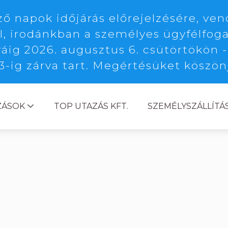
 napok időjárás előrejelzésére, ven
l, irodánkban a személyes ügyfélfoga
ráig 2026. augusztus 6. csütörtökön -
3-ig zárva tart. Megértésüket köszö
ZÁSOK
TOP UTAZÁS KFT.
SZEMÉLYSZÁLLÍTÁ