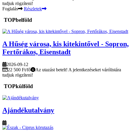
tudjuk rögzíteni!
Foglalás
Részletek
TOPbelföld
A Hűség városa, kis kitekintővel - Sopron,
Fertőrákos, Eisenstadt
2026-09-12
22 500 Ft/fő
Az utazást betelt! A jelentkezéseket várólistára
tudjuk rögzíteni!
TOPkülföld
Ajándékutalvány