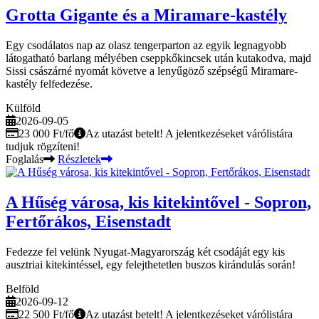
Grotta Gigante és a Miramare-kastély
Egy csodálatos nap az olasz tengerparton az egyik legnagyobb
látogatható barlang mélyében cseppkőkincsek után kutakodva, majd
Sissi császárné nyomát követve a lenyűgöző szépségű Miramare-
kastély felfedezése.
Külföld
2026-09-05
23 000 Ft/fő
Az utazást betelt! A jelentkezéseket várólistára
tudjuk rögzíteni!
Foglalás
Részletek
A Hűség városa, kis kitekintővel - Sopron,
Fertőrákos, Eisenstadt
Fedezze fel velünk Nyugat-Magyarország két csodáját egy kis
ausztriai kitekintéssel, egy felejthetetlen buszos kirándulás során!
Belföld
2026-09-12
22 500 Ft/fő
Az utazást betelt! A jelentkezéseket várólistára