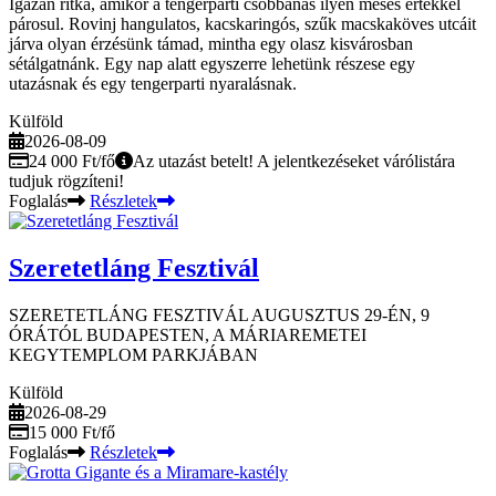
Igazán ritka, amikor a tengerparti csobbanás ilyen mesés értékkel
párosul. Rovinj hangulatos, kacskaringós, szűk macskaköves utcáit
járva olyan érzésünk támad, mintha egy olasz kisvárosban
sétálgatnánk. Egy nap alatt egyszerre lehetünk részese egy
utazásnak és egy tengerparti nyaralásnak.
Külföld
2026-08-09
24 000 Ft/fő
Az utazást betelt! A jelentkezéseket várólistára
tudjuk rögzíteni!
Foglalás
Részletek
Szeretetláng Fesztivál
SZERETETLÁNG FESZTIVÁL AUGUSZTUS 29-ÉN, 9
ÓRÁTÓL BUDAPESTEN, A MÁRIAREMETEI
KEGYTEMPLOM PARKJÁBAN
Külföld
2026-08-29
15 000 Ft/fő
Foglalás
Részletek