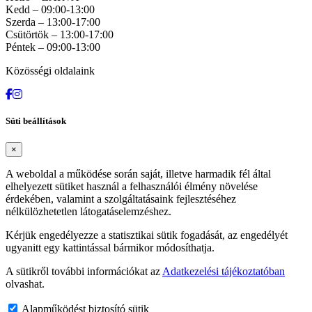
Kedd – 09:00-13:00
Szerda – 13:00-17:00
Csütörtök – 13:00-17:00
Péntek – 09:00-13:00
Közösségi oldalaink
Süti beállítások
×
A weboldal a működése során saját, illetve harmadik fél által
elhelyezett sütiket használ a felhasználói élmény növelése
érdekében, valamint a szolgáltatásaink fejlesztéséhez
nélkülözhetetlen látogatáselemzéshez.
Kérjük engedélyezze a statisztikai sütik fogadását, az engedélyét
ugyanitt egy kattintással bármikor módosíthatja.
A sütikről további információkat az
Adatkezelési tájékoztatóban
olvashat.
Alapműködést biztosító sütik