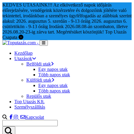
KEDVES UTASAINK!!! Az elkövetkező napok időjárás
előrejelzésére, vendégeink közérzetére és dolgozóink jólétére való
tekintettel, irodánkban a személyes ügyfélfogadás az alábbiak szerint
alakul: 2026. augusztus 5. szerdán - 9-13 óráig 2026. augusztus 6.
csütörtökön - 9-13 óráig Irodánk 2026.08.08-án szombaton, illetve
2026.08.20-23-ig zárva tart. Megértésüket köszönjük! Top Utazás
Csapata
Kezdőlap
Utazások
Belföldi utak
Egy napos utak
Több napos utak
Külföldi utak
Egy napos utak
Több napos utak
Repülős utak
Top Utazás Kft.
Személyszállítás
Kapcsolat