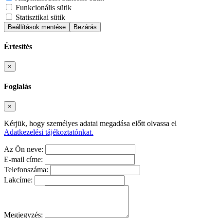
Funkcionális sütik
Statisztikai sütik
Beállítások mentése
Bezárás
Értesítés
Bezárás
×
Foglalás
Bezárás
×
Kérjük, hogy személyes adatai megadása előtt olvassa el
Adatkezelési tájékoztatónkat.
Az Ön neve:
E-mail címe:
Telefonszáma:
Lakcíme:
Megjegyzés: