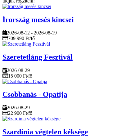
tudjuk rögzíteni!
Írország mesés kincsei
2026-08-12 - 2026-08-19
709 990 Ft/fő
Szeretetláng Fesztivál
2026-08-29
15 000 Ft/fő
Csobbanás - Opatija
2026-08-29
22 900 Ft/fő
Szardínia végtelen kéksége