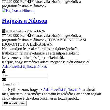
449 990 Ft/fő
Feláras válaszható kiegészítők a
programleírásban találhatóak.
Hajózás a Níluson
2026-09-19 - 2026-09-26
439 990 Ft/fő
Feláras válaszható kiegészítők a
programleírásban találhatóak, TOVÁBBI INDULÁSI
IDŐPONTOK A LEÍRÁSBAN
Ne maradjon le az akciókról és az újdonságokról!
Iratkozzon fel hírlevelünkre és értesüljön elsőként
kedvezményeinkről és új termékeinkről.
Kérjük, hogy személyes adatai megadása előtt olvassa el
Adatkezelési tájékoztatónkat.
Nyilatkozom, hogy az
Adatkezelési tájékoztató
tartalmát
megismertem, a személyes adataim kezeléséhez az abban foglalt
célok elérése érdekében önkéntesen hozzájárulok.
Feliratkozás