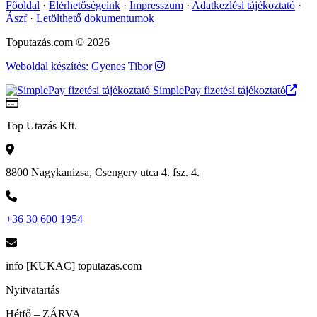
Főoldal
·
Elérhetőségeink
·
Impresszum
·
Adatkezlési tájékoztató
·
Ászf
·
Letölthető dokumentumok
Toputazás.com © 2026
Weboldal készítés: Gyenes Tibor
SimplePay fizetési tájékoztató
Top Utazás Kft.
8800 Nagykanizsa, Csengery utca 4. fsz. 4.
+36 30 600 1954
info [KUKAC] toputazas.com
Nyitvatartás
Hétfő – ZÁRVA